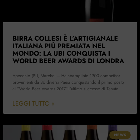
BIRRA COLLESI È L’ARTIGIANALE
ITALIANA PIÙ PREMIATA NEL
MONDO: LA UBI CONQUISTA I
WORLD BEER AWARDS DI LONDRA
Apecchio (PU, Marche) – Ha sbaragliato 1900 competitor
provenienti da 36 diversi Paesi conquistando il primo posto
al “World Beer Awards 2017”.L’ultimo successo di Tenute
LEGGI TUTTO »
NEWS