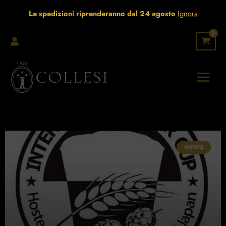
Vai
Le spedizioni riprenderanno dal 24 agosto
Ignora
al
contenuto
Pagina
Pagina
NEWS