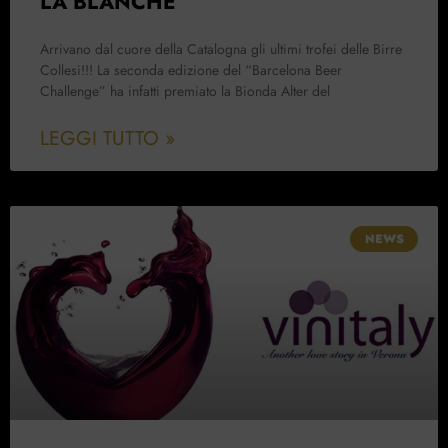
LA BLANCHE
Arrivano dal cuore della Catalogna gli ultimi trofei delle Birre
Collesi!!! La seconda edizione del “Barcelona Beer
Challenge” ha infatti premiato la Bionda Alter del
LEGGI TUTTO »
NEWS