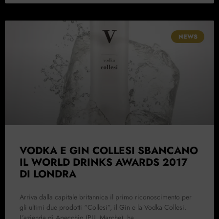
NEWS
VODKA E GIN COLLESI SBANCANO
IL WORLD DRINKS AWARDS 2017
DI LONDRA
Arriva dalla capitale britannica il primo riconoscimento per
gli ultimi due prodotti “Collesi”, il Gin e la Vodka Collesi.
L’azienda di Apecchio (PU, Marche), ha