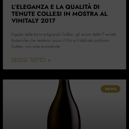
L’ELEGANZA E LA QUALITÀ DI
TENUTE COLLESI IN MOSTRA AL
VINITALY 2017
Il gusto delle birre artigianali Collesi, gli aromi delle 7 varietà
botaniche che rendono unico il Gin e il delicato profumo
fruttato, con note aromatiche
LEGGI TUTTO »
NEWS