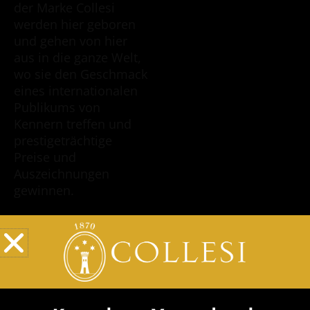
der Marke Collesi
werden hier geboren
und gehen von hier
aus in die ganze Welt,
wo sie den Geschmack
eines internationalen
Publikums von
Kennern treffen und
prestigeträchtige
Preise und
Auszeichnungen
gewinnen.