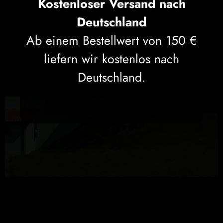
Kostenloser Versand nach
Deutschland
Ab einem Bestellwert von 150 €
EIN ABENTEUER AUS QUALITÄT,
liefern wir kostenlos nach
TRADITION UND ERFAHRUNG, DAS
AUS DER LEIDENSCHAFT DES
Deutschland.
GRÜNDERS GIUSEPPE COLLESI
ENTSTANDEN IST.