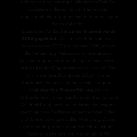
nehmen: ein hochwertiges italienisches Craft-Bier
zu kreieren, das sich an der Tradition der
Trappistenmönche orientiert. Meine Freunde sagten
dieses Mal nichts.
Bauarbeiten für das
Die Collesi-Brauerei wurde
2005 gegründet.
, Das erste Gebräu stammt aus
dem November 2007 und im März 2008 erfolgte
die Vermarktung. Nationale und internationale
Auszeichnungen ließen nicht lange auf sich warten,
und wie bei den Grappas kamen sie in großer Zahl.
Was ist der Grund für diesen Erfolg? Wie bei
Spirituosen versuche ich, mein Bestes zu geben.
A
’einzigartige Sinneserfahrung
das die
Verbundenheit mit dem Land und der Tradition zum
Ausdruck bringt, weshalb ich das Familienwappen
sowohl auf den Destillaten als auch auf den Collesi
Craft Bieren anbringen wollte. Mein Ururgroßvater,
der erste Bürgermeister von Apecchio nach der
Vereinigung Italiens, schuf es im Jahr 1870: