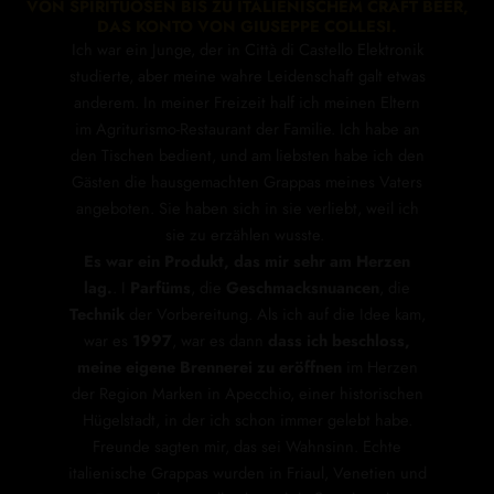
VON SPIRITUOSEN BIS ZU ITALIENISCHEM CRAFT BEER,
DAS KONTO VON GIUSEPPE COLLESI.
Ich war ein Junge, der in Città di Castello Elektronik
studierte, aber meine wahre Leidenschaft galt etwas
anderem. In meiner Freizeit half ich meinen Eltern
im Agriturismo-Restaurant der Familie. Ich habe an
den Tischen bedient, und am liebsten habe ich den
Gästen die hausgemachten Grappas meines Vaters
angeboten. Sie haben sich in sie verliebt, weil ich
sie zu erzählen wusste.
Es war ein Produkt, das mir sehr am Herzen
lag.
. I
Parfüms
, die
Geschmacksnuancen
, die
Technik
der Vorbereitung. Als ich auf die Idee kam,
war es
1997
, war es dann
dass ich beschloss,
meine eigene Brennerei zu eröffnen
im Herzen
der Region Marken in Apecchio, einer historischen
Hügelstadt, in der ich schon immer gelebt habe.
Freunde sagten mir, das sei Wahnsinn. Echte
italienische Grappas wurden in Friaul, Venetien und