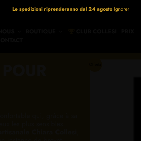
Le spedizioni riprenderanno dal 24 agosto
Ignorer
 NOUS
BOUTIQUE
CLUB COLLESI
PRIX
ONTACT
 POUR
Offerta
nfortable qui, grâce à sa
ux les plus sensibles.
artisanale Chiara Collesi
,
en instance de brevet,