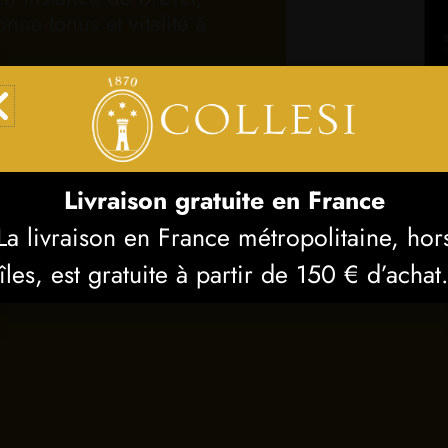
nne tonus et vitalité à
 mousse douce et légère qui
e de la peau. La
core plus efficace grâce à
aturel du Brésil, très
ts, acides gras et connu
Livraison gratuite en France
élastiques, nourrissantes et
La livraison en France métropolitaine, hor
n-être régénérant, laissant
îles, est gratuite à partir de 150 € d’achat
.