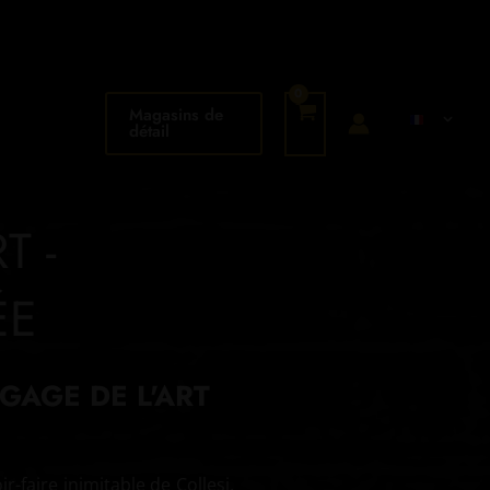
Magasins de
détail
T -
ÉE
GAGE DE L'ART
ir-faire inimitable de Collesi,