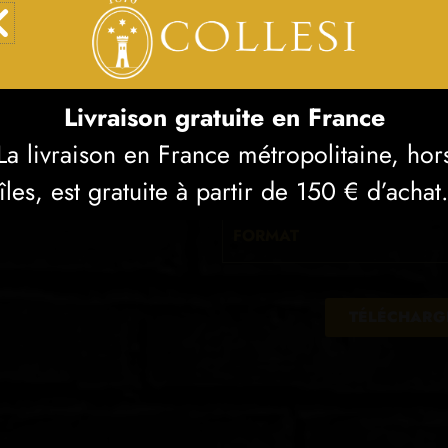
DIPLÔMES
Livraison gratuite en France
La livraison en France métropolitaine, hor
CATÉGORIE
GI
îles, est gratuite à partir de 150 € d’achat
FORMAT
TÉLÉCHARGE