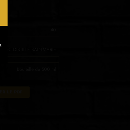
40
s
N SEC DISTILLÉ BAIN-MARIE
.
Bouteille de 500 ml
R LE PDF