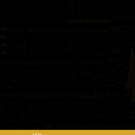
PROFIL SENSORIEL
 sa
se.
 de
Ginep
 un
Caramel
Legno
Fruits
Vanille
Agru