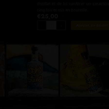
distillat et de lui conférer un caractère
cinq fois et mis en bouteille.
€
25,00
quantité
-
+
Ajouter au panier
de
Gin
Street
Art
-
Limited
edition