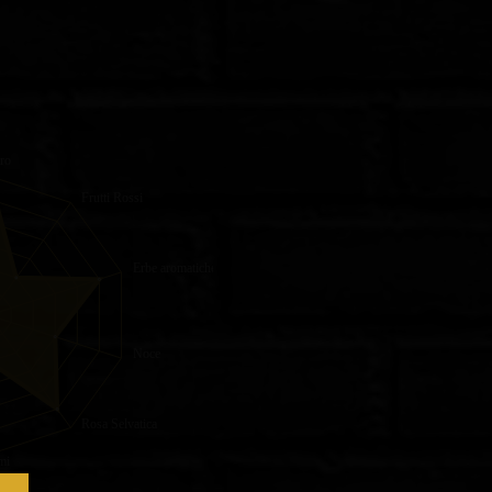
ro
Frutti Rossi
Erbe aromatiche
Noce
Rosa Selvatica
mi