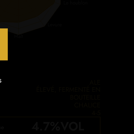
Le houblon
Levure
Malt
s
ALE
ÉLEVÉ, FERMENTÉ EN
.
BOUTEILLE
CHALICE
4-5
4.7
%VOL
ue