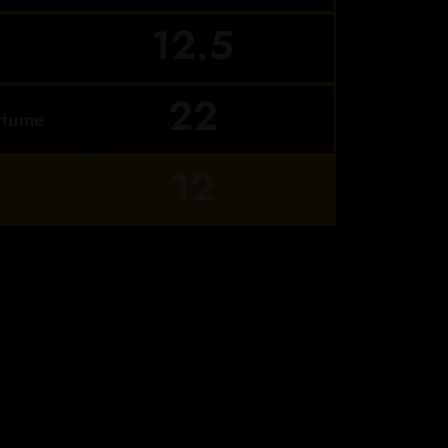
12.5
22
rtume
12