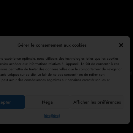
Gérer le consentement aux cookies
 une expérience optimale, nous utilisons des technologies telles que les cookies
et/ou accéder aux informations relatives à l'appareil. Le fait de consentir à ces
Mon compte
Paiement
Chariot
Boutique
 nous permettra de traiter des données telles que le comportement de navigation
Conditions générales de vente
Politique de confidentialité
fiants uniques sur ce site. Le fait de ne pas consentir ou de retirer son
peut avoir des conséquences négatives sur certaines caractéristiques et
Droit de rétractation
cepter
Néga
Afficher les préférences
210414
service@collesi.com
{titre}
{titre}
ras