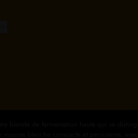
ière blonde de fermentation haute qui se distin
e mousse blanche compacte et persistante, avec