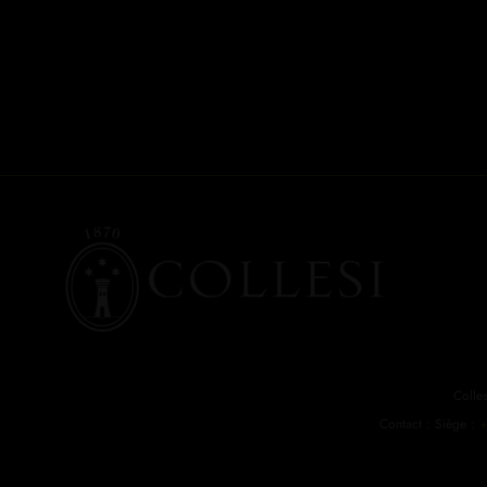
Colle
Contact : Siège :
+
Cop