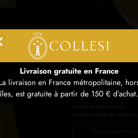
PDF
Fruits
Vanille
Livraison gratuite en France
La livraison en France métropolitaine, hor
STYLE
FERMENTATION
îles, est gratuite à partir de 150 € d’achat
VERRE RECOMMANDÉ
TEMPÉRATURE DE SERVICE
Titre alcoométriq