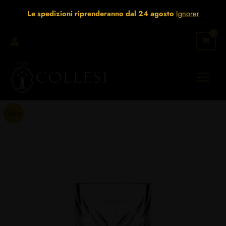
Aller
Le spedizioni riprenderanno dal 24 agosto
Ignorer
au
contenu
Offerta