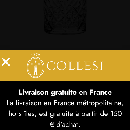
VERRES À GRAPPA
Verres à grappa -
Vendu uniquement par lot
Livraison gratuite en France
de 6 verres.
La livraison en France métropolitaine,
€
15,00
hors îles, est gratuite à partir de 150
VENDU
€ d’achat.