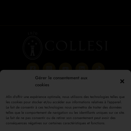
Gérer le consentement aux
Mon compte
cookies
Paiement
Chariot
Afin d'offrir une expérience optimale, nous utilisons des technologies telles que
les cookies pour stocker et/ou accéder aux informations relatives à l'appareil.
Boutique
Le fait de consentir à ces technologies nous permettra de traiter des données
Conditions générales de vente
telles que le comportement de navigation ou les identifiants uniques sur ce site.
Politique de confidentialité
Le fait de ne pas consentir ou de retirer son consentement peut avoir des
conséquences négatives sur certaines caractéristiques et fonctions.
Droit de rétractation