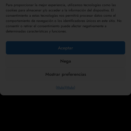
a
Para proporcionar la mejor experiencia, utilizamos tecnologías como las
n
cookies para almacenar y/o acceder a la información del dispositivo. El
consentimiento a estas tecnologías nos permitirá procesar datos como el
t
Mi cuenta
comportamiento de navegación o los identificadores únicos en este sitio. No
i
consentir o retirar el consentimiento puede afectar negativamente a
Pago
d
determinadas características y funciones.
Carrito
a
Tienda
d
Aceptar
Condiciones generales de venta
Política de privacidad
Nega
Derecho de desistimiento
Mostrar preferencias
Collesi Trade s.r.l. - Via Lago dei Gabbiani snc - 61042 Apecchio (PU) - ITALIA,
{título}
{título}
P.Iva 02787210414
Contacto: Sede central:
+39 075 933118
-
info@collesi.com
| comercio
electrónico:
+39 0722 550070
-
service@collesi.com
Horario: L/V 9.30-12.00-14.00-17.00 - S/D 10.00-12.00.
Copyright © 2026 Birra Collesi Craft Beers of Excellence - Realización del sitio
web:
Agencia Piras