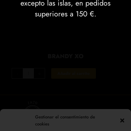
excepto las islas, en pedidos
superiores a 150 €.
BRANDY XO
B
-
+
Añadir al carrito
r
a
n
d
y
X
Gestionar el consentimiento de
O
cookies
c