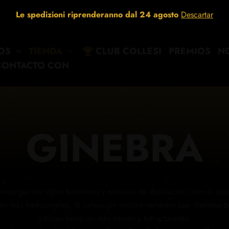
Le spedizioni riprenderanno dal 24 agosto
Descartar
OS
TIENDA
CLUB COLLESI
PREMIOS
NO
CONTACTO CON
GINEBRA
nvestigación sobre botánicos y técnicas de destilación, con el obje
es más tradicionales, la colección incluye variantes con distintos 
cítricas hasta las más suaves y estructuradas.