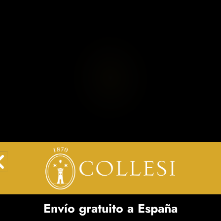
GINEBRA SECA
Envío gratuito a España
D
-
+
Añadir al carrito