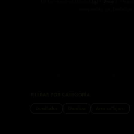
De las versiones clásicas
(g)
e
Seco
a interpr
enriquecido con botánicos 
FILTRAR POR CATEGORÍA
Destilados
Ginebra
Arte callejero