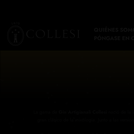
Ir
al
contenido
QUIÉNES SOM
PÓNGASE EN 
La gama de
Gin Artigianali Collesi
nació de la i
gran clásico de la mixología. Junto a las version