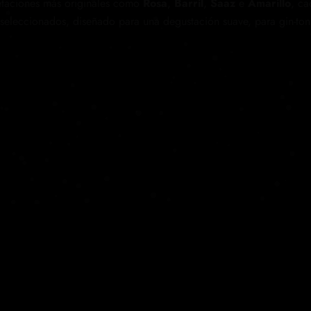
etaciones más originales como
Rosa
,
Barril
,
Saaz
e
Amarillo
, ca
seleccionados, diseñado para una degustación suave, para gin-ton