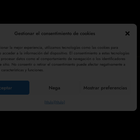
a
d
Gestionar el consentimiento de cookies
ionar la mejor experiencia, utilizamos tecnologías como las cookies para
 acceder a la información del dispositivo. El consentimiento a estas tecnologías
á procesar datos como el comportamiento de navegación o los identificadores
e sitio. No consentir o retirar el consentimiento puede afectar negativamente a
características y funciones.
Mi cuenta
Pago
Carrito
Tienda
Condiciones generales de venta
Política de privacidad
ceptar
Nega
Mostrar preferencias
Derecho de desistimiento
{título}
{título}
7210414
service@collesi.com