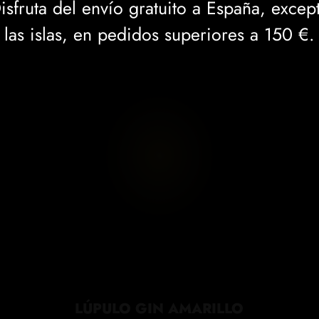
r
isfruta del envío gratuito a España, excep
y
las islas, en pedidos superiores a 150 €.
G
i
n
c
a
n
t
i
d
a
d
LÚPULO GIN AMARILLO