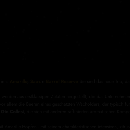
rien:
Amarillo
,
Saaz
e
Barrel Reserve
Sie sind das neue Trio, d
n
werden aus erstklassigen Zutaten hergestellt, die das Unternehm
vor allem die Beeren eines geschätzten Wacholders, der typisch fü
n
Gin Collesi
, die sich mit anderen raffinierten aromatischen Kom
t Amarillo-Hopfen - mit seinem charakteristischen intensiven, zitr