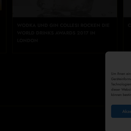
WODKA UND GIN COLLESI ROCKEN DIE
C
WORLD DRINKS AWARDS 2017 IN
LONDON
Um Ihnen ein
Geräteinform
Technologien
dieser Websi
können besti
Akze