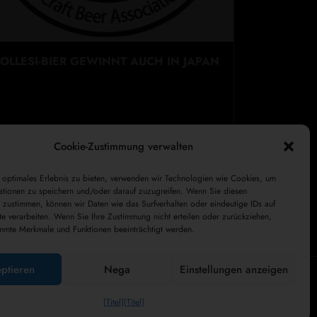
OLLESI-BIER GEWINNT AUCH IN JAPAN
Cookie-Zustimmung verwalten
 optimales Erlebnis zu bieten, verwenden wir Technologien wie Cookies, um
ationen zu speichern und/oder darauf zuzugreifen. Wenn Sie diesen
 zustimmen, können wir Daten wie das Surfverhalten oder eindeutige IDs auf
te verarbeiten. Wenn Sie Ihre Zustimmung nicht erteilen oder zurückziehen,
mmte Merkmale und Funktionen beeinträchtigt werden.
ptieren
Nega
Einstellungen anzeigen
Mein Konto
Zahlung
Wagen
Shop
{Titel}
{Titel}
Verkaufsbedingungen und Konditionen