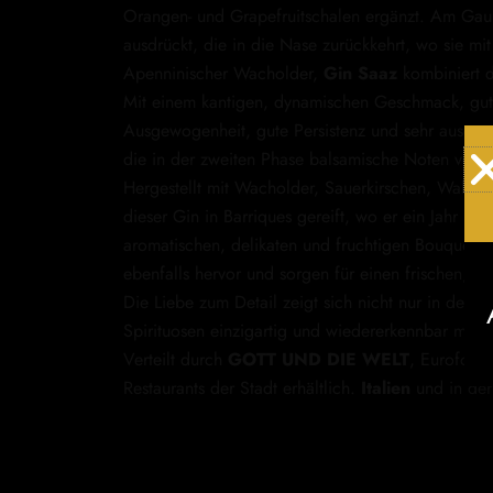
Orangen- und Grapefruitschalen ergänzt. Am Gaume
ausdrückt, die in die Nase zurückkehrt, wo sie mit
Apenninischer Wacholder,
Gin
Saaz
kombiniert d
Mit einem kantigen, dynamischen Geschmack, gut
Ausgewogenheit, gute Persistenz und sehr ausgep
die in der zweiten Phase balsamische Noten von 
Hergestellt mit Wacholder, Sauerkirschen, Walnu
dieser Gin in Barriques gereift, wo er ein Jahr l
aromatischen, delikaten und fruchtigen Bouquet t
ebenfalls hervor und sorgen für einen frischen, 
Die Liebe zum Detail zeigt sich nicht nur in der 
Spirituosen einzigartig und wiedererkennbar macht
Verteilt durch
GOTT UND DIE WELT
, Eurofood
Restaurants der Stadt erhältlich.
Italien
und in de