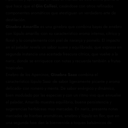
que hace que el
Gin Collesi
, casándose con otros refinados
componentes aromáticos que atestiguan un verdadero arte de
destilación.
Ginebra Amarillo
es una ginebra que combina bayas de enebro
con lúpulo amarillo -con su característico aroma intenso, cítrico y
floral- y lo complementa con piel de naranja y pomelo. El impacto
en el paladar revela un sabor suave y equilibrado, que expresa en
segunda instancia una acertada frescura cítrica, que vuelve a la
nariz, donde se enriquece con notas y recuerda también a frutas
tropicales.
Enebro de los Apeninos,
Ginebra
Saaz
combina el
característico lúpulo Saaz -de sabor ligeramente picante y aroma
delicado- con romero y menta. De sabor enérgico y dinámico,
bien modulado por las especias y con un ritmo vivo que envuelve
el paladar, Amarillo muestra equilibrio, buena persistencia y
sugerencias herbáceas muy marcadas. En nariz, presenta notas
marcadas de hierbas aromáticas, enebro y lúpulo en flor, que en
una segunda fase dan la bienvenida a toques balsámicos de